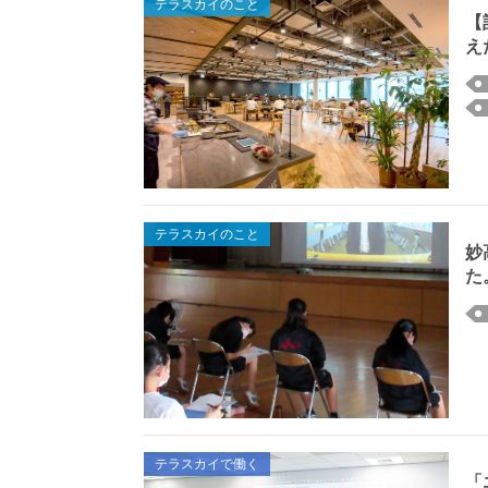
テラスカイのこと
【
え
テラスカイのこと
妙
た
テラスカイで働く
「