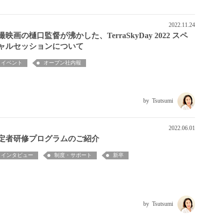
2022.11.24
撮映画の樋口監督が沸かした、TerraSkyDay 2022 スペ
ャルセッションについて
イベント
オープン社内報
Tsutsumi
2022.06.01
定者研修プログラムのご紹介
インタビュー
制度・サポート
新卒
Tsutsumi