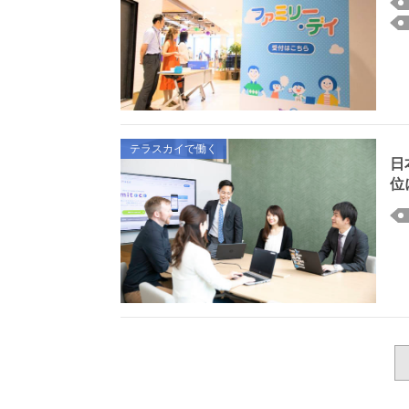
テラスカイで働く
日
位