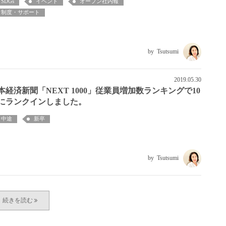
SDGs
イベント
オープン社内報
制度・サポート
Tsutsumi
2019.05.30
本経済新聞「NEXT 1000」従業員増加数ランキングで10
にランクインしました。
中途
新卒
Tsutsumi