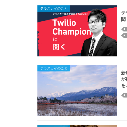
テラスカイのこと
テ
聞
テラスカイのこと
新
が
を