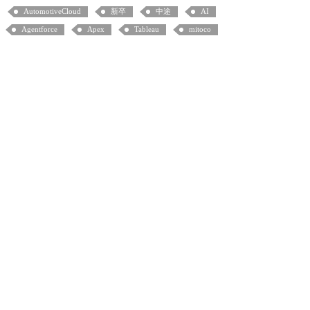
AutomotiveCloud
新卒
中途
AI
Agentforce
Apex
Tableau
mitoco