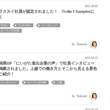
2021.06.02
ラスカイ社員が認定されました！ Twilio Championに
く
Twilio
Twilio Flex
インタビュー
オープン社内報
Tsutsumi
2021.02.15
潟県HP「にいがた進出企業の声」で社員インタビュー
掲載されました。上越での働き方とそこから見える景色
ご紹介！
インタビュー
オープン社内報
上越
Tsutsumi
2021.02.10