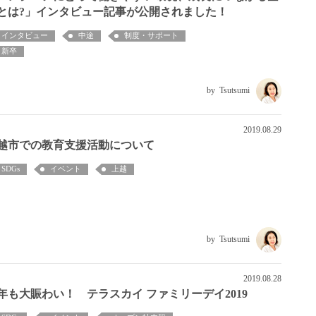
とは?」インタビュー記事が公開されました！
インタビュー
中途
制度・サポート
新卒
Tsutsumi
2019.08.29
越市での教育支援活動について
SDGs
イベント
上越
Tsutsumi
2019.08.28
年も大賑わい！ テラスカイ ファミリーデイ2019