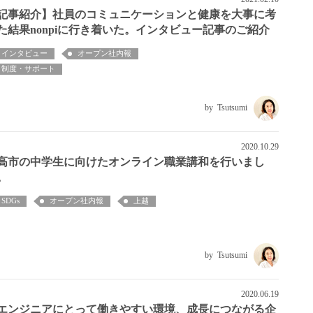
記事紹介】社員のコミュニケーションと健康を大事に考
た結果nonpiに行き着いた。インタビュー記事のご紹介
インタビュー
オープン社内報
制度・サポート
Tsutsumi
2020.10.29
高市の中学生に向けたオンライン職業講和を行いまし
。
SDGs
オープン社内報
上越
Tsutsumi
2020.06.19
エンジニアにとって働きやすい環境、成長につながる企