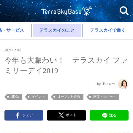
品・サービス
テラスカイのこと
テラスカイで働く
2021.02.09
今年も大賑わい！ テラスカイ ファ
ミリーデイ2019
Tsutsumi
SDGs
イベント
オープン社内報
制度・サポート
ポスト
シェア
送る