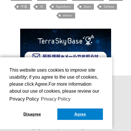
中途
AI
Agentforce
Apex
Tableau
mitoco
This website uses cookies to improve site
usability; if you agree to the use of cookies,
please click Agree.For more information
about our use of cookies, please review our
Privacy Policy
Privacy Policy
Disagree
Agree
お問い合わせ
運営会社
Copyright © TerraSky Co., Ltd. All Rights Reserved.