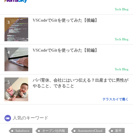
Tech Blog
VSCodeでGitを使ってみた【後編】
Tech Blog
VSCodeでGitを使ってみた【前編】
Tech Blog
パパ育休、会社にはいつ伝える？出産までに男性が
やること、できること
テラスカイで働く
人気のキーワード
Salesforce
オープン社内報
AutomotiveCloud
新卒