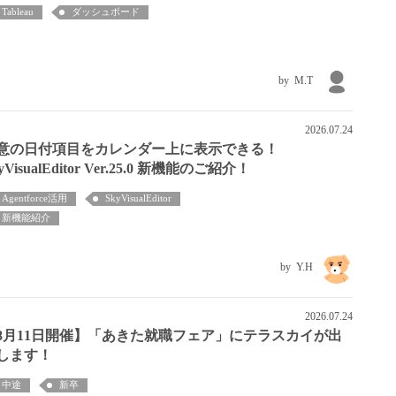
Tableau
ダッシュボード
M.T
2026.07.24
意の日付項目をカレンダー上に表示できる！
yVisualEditor Ver.25.0 新機能のご紹介！
Agentforce活用
SkyVisualEditor
新機能紹介
Y.H
2026.07.24
8月11日開催】「あきた就職フェア」にテラスカイが出
します！
中途
新卒