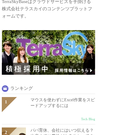
TerraSkyBaseはクラウドサービスを手掛ける
株式会社テラスカイのコンテンツプラットフ
ォームです。
ランキング
マウスを使わずにExcel作業をスピ
ードアップするには
Tech Blog
パパ育休、会社にはいつ伝える？