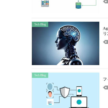
Tech Blog
Ag
リ
Tech Blog
フ