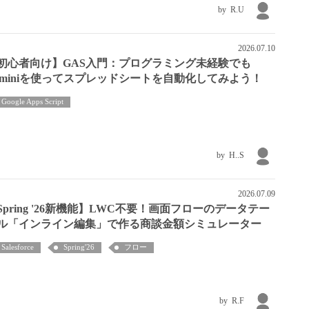
R.U
2026.07.10
初心者向け】GAS入門：プログラミング未経験でも
eminiを使ってスプレッドシートを自動化してみよう！
Google Apps Script
H..S
2026.07.09
Spring '26新機能】LWC不要！画面フローのデータテー
ル「インライン編集」で作る商談金額シミュレーター
Salesforce
Spring'26
フロー
R.F