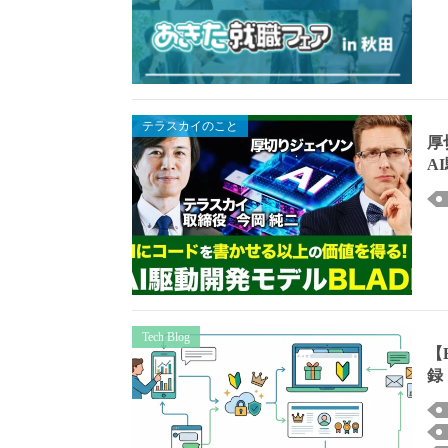
テラスカイのこと
厚
A
Tech Blog
【
録