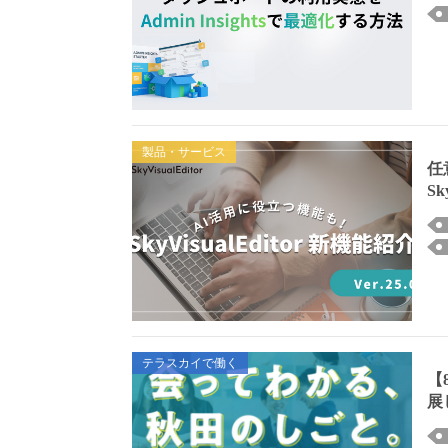
製品・サービス
任
Sk
テラスカイで働く
【
展