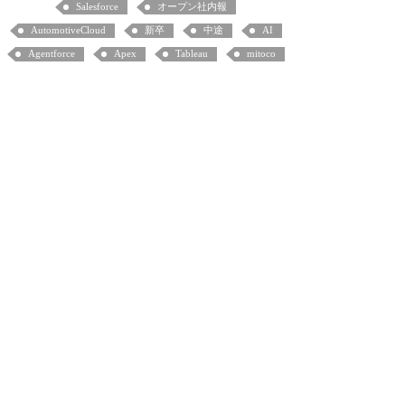
Salesforce
オープン社内報
AutomotiveCloud
新卒
中途
AI
Agentforce
Apex
Tableau
mitoco