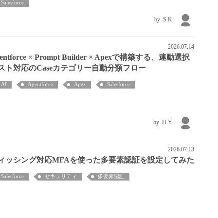
Salesforce
S.K
2026.07.14
entforce × Prompt Builder × Apexで構築する、連動選択
スト対応のCaseカテゴリー自動分類フロー
AI
Agentforce
Apex
Salesforce
H.Y
2026.07.13
ィッシング対応MFAを使った多要素認証を設定してみた
Salesforce
セキュリティ
多要素認証