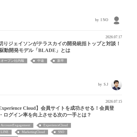
I NO
2026.07.17
切りジェイソンがテラスカイの開発統括トップと対談！
I駆動開発モデル「BLADE」とは
オープン社内報
中途
新卒
S.J
2026.07.15
Experience Cloud】会員サイトを成功させる！会員登
・ログイン率を向上させる次の一手とは？
AccountEngagement
ExperienceCloud
LINE
MarketingCloud
SSO