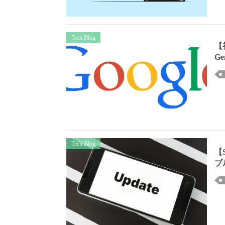
Tech Blog
【
G
Tech Blog
【
ブ