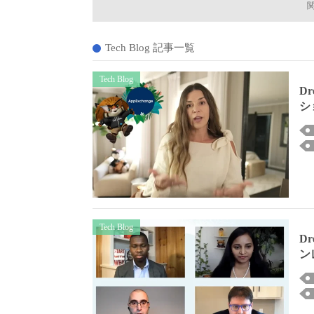
Tech Blog 記事一覧
Tech Blog
Dr
シ
Tech Blog
Dr
ン