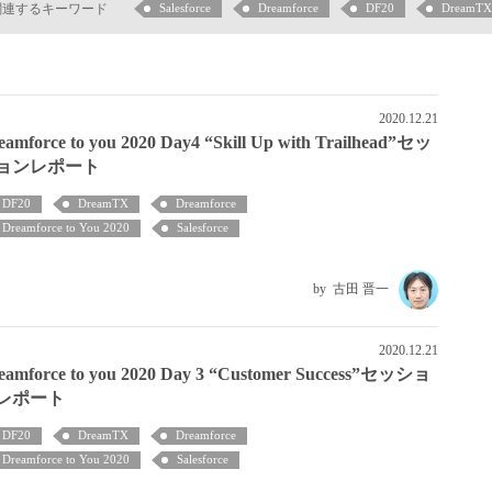
関連するキーワード
Salesforce
Dreamforce
DF20
DreamTX
2020.12.21
eamforce to you 2020 Day4 “Skill Up with Trailhead”セッ
ョンレポート
DF20
DreamTX
Dreamforce
Dreamforce to You 2020
Salesforce
古田 晋一
2020.12.21
eamforce to you 2020 Day 3 “Customer Success”セッショ
レポート
DF20
DreamTX
Dreamforce
Dreamforce to You 2020
Salesforce