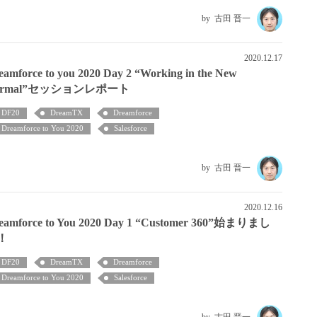
古田 晋一
2020.12.17
eamforce to you 2020 Day 2 “Working in the New
ormal”セッションレポート
DF20
DreamTX
Dreamforce
Dreamforce to You 2020
Salesforce
古田 晋一
2020.12.16
eamforce to You 2020 Day 1 “Customer 360”始まりまし
！
DF20
DreamTX
Dreamforce
Dreamforce to You 2020
Salesforce