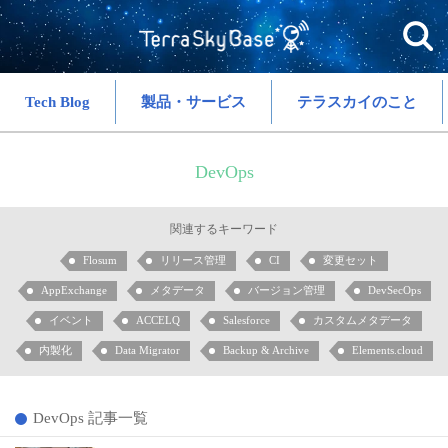
Tech Blog
製品・サービス
テラスカイのこと
DevOps
関連するキーワード
Flosum
リリース管理
CI
変更セット
AppExchange
メタデータ
バージョン管理
DevSecOps
イベント
ACCELQ
Salesforce
カスタムメタデータ
内製化
Data Migrator
Backup & Archive
Elements.cloud
DevOps 記事一覧