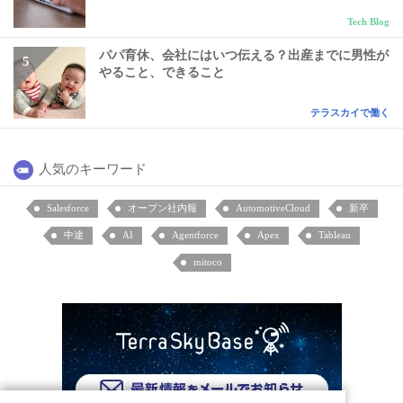
Tech Blog
パパ育休、会社にはいつ伝える？出産までに男性が
やること、できること
テラスカイで働く
人気のキーワード
Salesforce
オープン社内報
AutomotiveCloud
新卒
中途
AI
Agentforce
Apex
Tableau
mitoco