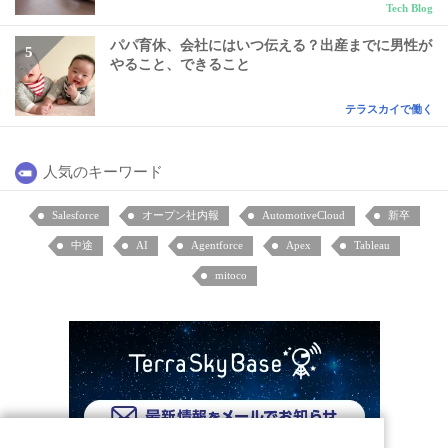
Tech Blog
パパ育休、会社にはいつ伝える？出産までに男性が
やること、できること
テラスカイで働く
人気のキーワード
Salesforce
オープン社内報
AutomotiveCloud
新卒
中途
AI
Agentforce
Apex
Tableau
mitoco