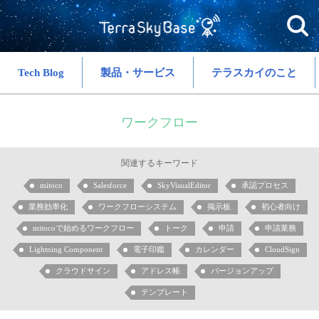
Tech Blog
製品・サービス
テラスカイのこと
ワークフロー
関連するキーワード
mitoco
Salesforce
SkyVisualEditor
承認プロセス
業務効率化
ワークフローシステム
掲示板
初心者向け
mitocoで始めるワークフロー
トーク
申請
申請業務
Lightning Component
電子印鑑
カレンダー
CloudSign
クラウドサイン
アドレス帳
バージョンアップ
テンプレート