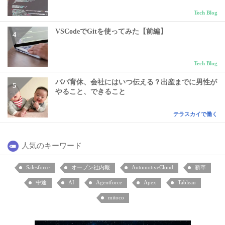
Tech Blog
VSCodeでGitを使ってみた【前編】
Tech Blog
パパ育休、会社にはいつ伝える？出産までに男性が
やること、できること
テラスカイで働く
人気のキーワード
Salesforce
オープン社内報
AutomotiveCloud
新卒
中途
AI
Agentforce
Apex
Tableau
mitoco