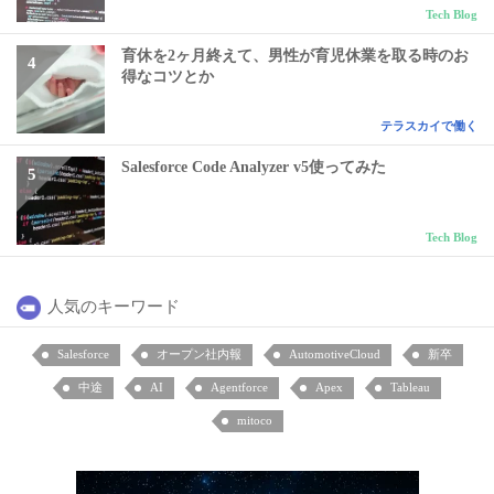
Tech Blog
育休を2ヶ月終えて、男性が育児休業を取る時のお
得なコツとか
テラスカイで働く
Salesforce Code Analyzer v5使ってみた
Tech Blog
人気のキーワード
Salesforce
オープン社内報
AutomotiveCloud
新卒
中途
AI
Agentforce
Apex
Tableau
mitoco