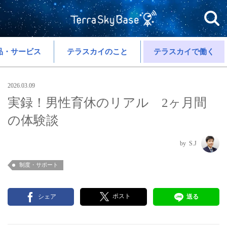
品・サービス
テラスカイのこと
テラスカイで働く
2026.03.09
実録！男性育休のリアル 2ヶ月間
の体験談
S.J
制度・サポート
ポスト
シェア
送る