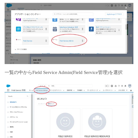
一覧の中からField Service Admin(Field Service管理)を選択