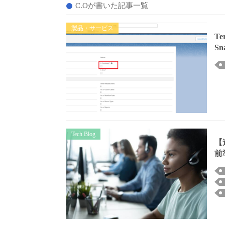
C.Oが書いた記事一覧
製品・サービス
Te
S
Tech Blog
【連
前