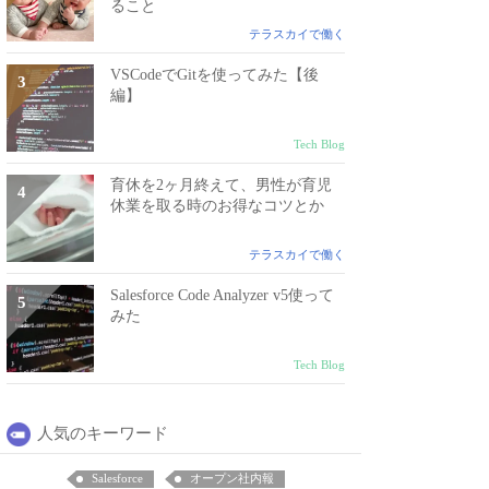
ること
テラスカイで働く
VSCodeでGitを使ってみた【後
編】
Tech Blog
育休を2ヶ月終えて、男性が育児
休業を取る時のお得なコツとか
テラスカイで働く
Salesforce Code Analyzer v5使って
みた
Tech Blog
人気のキーワード
Salesforce
オープン社内報