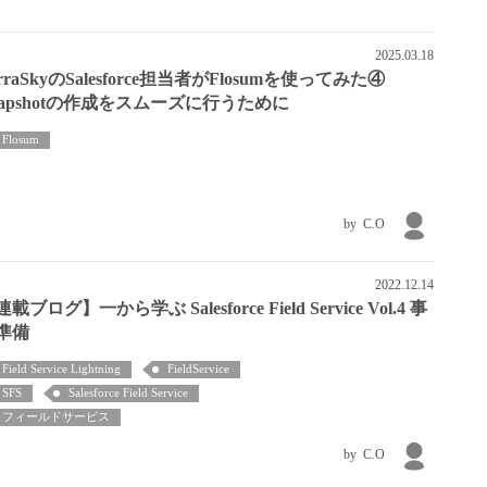
2025.03.18
rraSkyのSalesforce担当者がFlosumを使ってみた④
napshotの作成をスムーズに行うために
Flosum
C.O
2022.12.14
載ブログ】一から学ぶ Salesforce Field Service Vol.4 事
準備
Field Service Lightning
FieldService
SFS
Salesforce Field Service
フィールドサービス
C.O