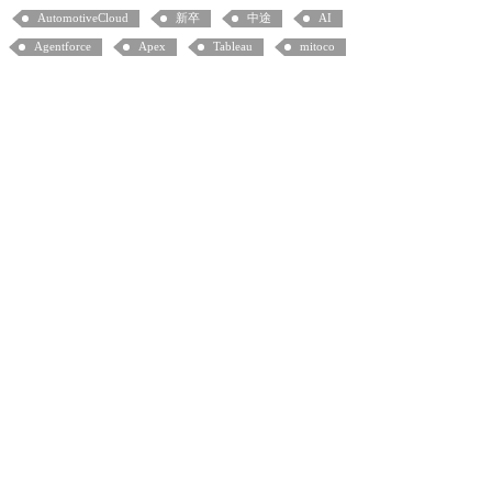
AutomotiveCloud
新卒
中途
AI
Agentforce
Apex
Tableau
mitoco