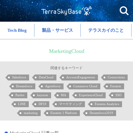
Tech Blog
製品・サービス
テラスカイのこと
MarketingCloud
関連するキーワード
Salesforce
DataCloud
AccountEngagement
Connections
Dreamforce
Agentforce
Commerce Cloud
Einstein
Pardot
keynote
MA
ExperienceCloud
SSO
LINE
DF19
マーケティング
Einstein Analytics
marketing
Einstein 1 Platform
Dreamforce2019