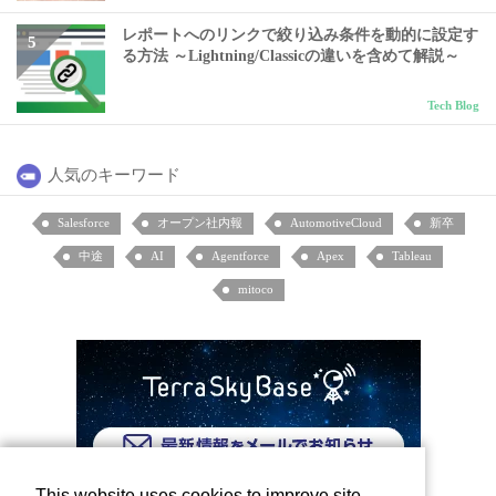
レポートへのリンクで絞り込み条件を動的に設定す
る方法 ～Lightning/Classicの違いを含めて解説～
Tech Blog
人気のキーワード
Salesforce
オープン社内報
AutomotiveCloud
新卒
中途
AI
Agentforce
Apex
Tableau
mitoco
This website uses cookies to improve site