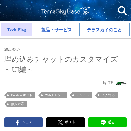
Tech Blog
製品・サービス
テラスカイのこと
2023.03.07
埋め込みチャットのカスタマイズ
～UI編～
T.H
Einstein ボット
Webチャット
チャット
有人対応
無人対応
ポスト
シェア
送る