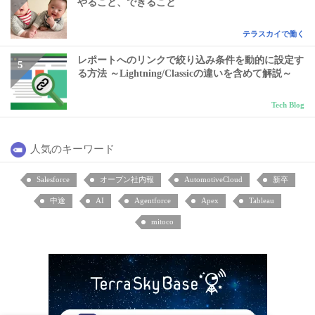
やること、できること
テラスカイで働く
レポートへのリンクで絞り込み条件を動的に設定す
る方法 ～Lightning/Classicの違いを含めて解説～
Tech Blog
人気のキーワード
Salesforce
オープン社内報
AutomotiveCloud
新卒
中途
AI
Agentforce
Apex
Tableau
mitoco