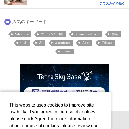
テラスカイで働く
人気のキーワード
Salesforce
オープン社内報
AutomotiveCloud
新卒
中途
AI
Agentforce
Apex
Tableau
mitoco
This website uses cookies to improve site
usability; if you agree to the use of cookies,
please click Agree.For more information
about our use of cookies, please review our