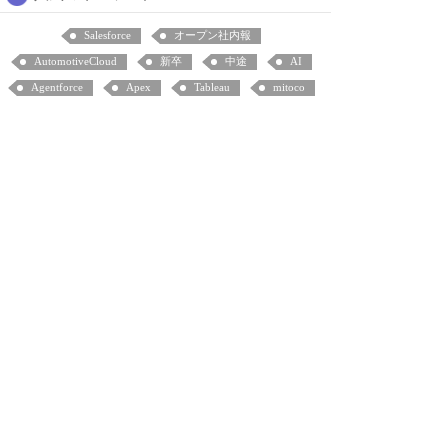
Salesforce
オープン社内報
AutomotiveCloud
新卒
中途
AI
Agentforce
Apex
Tableau
mitoco