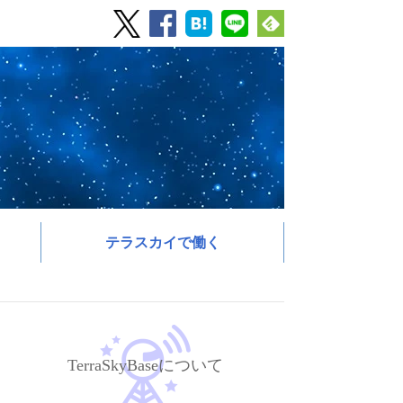
テラスカイで働く
TerraSkyBaseについて