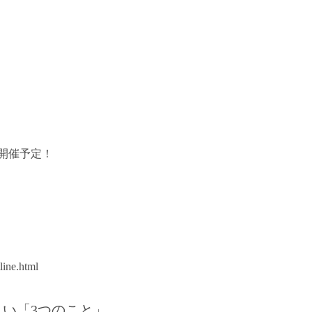
開催予定！
line.html
い「3つのこと」