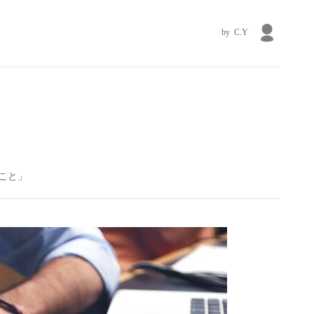
C.Y
！
こと」