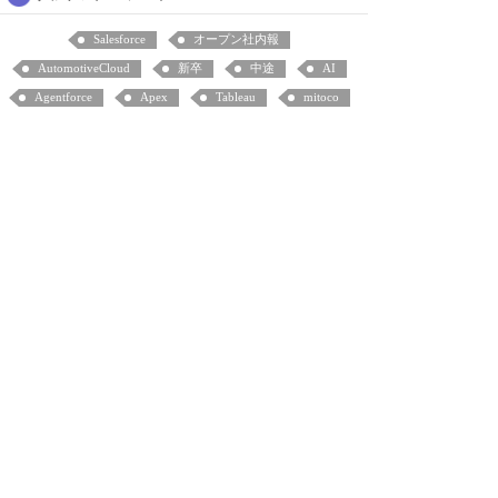
Salesforce
オープン社内報
AutomotiveCloud
新卒
中途
AI
Agentforce
Apex
Tableau
mitoco