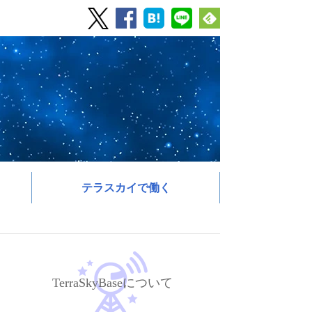
テラスカイで働く
TerraSkyBaseについて