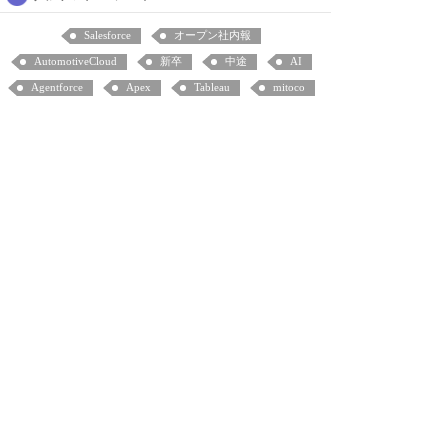
Salesforce
オープン社内報
AutomotiveCloud
新卒
中途
AI
Agentforce
Apex
Tableau
mitoco