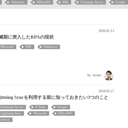
Salesforce
Office365
RPA
Exchange Server
Google
2020.02.13
滅期に突入したRPAの現状
Microsoft
RPA
Salesforce
risono
2019.05.17
ightning Syncを利用する前に知っておきたい3つのこと
Exchange Server
G Suite
Google
Lightning Sync
Microsoft
Office365
mitoco