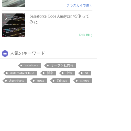
テラスカイで働く
Salesforce Code Analyzer v5使って
みた
Tech Blog
人気のキーワード
Salesforce
オープン社内報
AutomotiveCloud
新卒
中途
AI
Agentforce
Apex
Tableau
mitoco