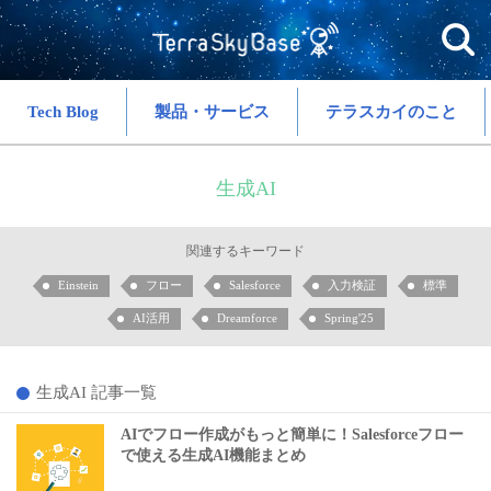
Tech Blog
製品・サービス
テラスカイのこと
生成AI
関連するキーワード
Einstein
フロー
Salesforce
入力検証
標準
AI活用
Dreamforce
Spring'25
生成AI 記事一覧
AIでフロー作成がもっと簡単に！Salesforceフロー
で使える生成AI機能まとめ