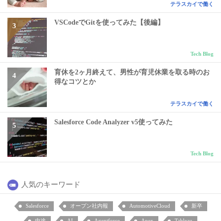
テラスカイで働く
VSCodeでGitを使ってみた【後編】
Tech Blog
育休を2ヶ月終えて、男性が育児休業を取る時のお
得なコツとか
テラスカイで働く
Salesforce Code Analyzer v5使ってみた
Tech Blog
人気のキーワード
Salesforce
オープン社内報
AutomotiveCloud
新卒
中途
AI
Agentforce
Apex
Tableau