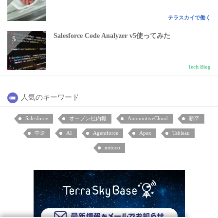
テラスカイで働く
Salesforce Code Analyzer v5使ってみた
Tech Blog
人気のキーワード
Salesforce
オープン社内報
AutomotiveCloud
新卒
中途
AI
Agentforce
Apex
Tableau
mitoco