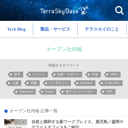
Tech Blog
製品・サービス
テラスカイのこと
オープン社内報
関連するキーワード
新卒
イベント
制度・サポート
中途
SDGs
上越
研修
インタビュー
MuleSoft
Twilio Flex
Salesforce
Twilio
量子コンピューター
SDG
オープン社内報 記事一覧
自然と調和する新ワークプレイス、鹿児島／盛岡サ
テライトオフィスをご紹介