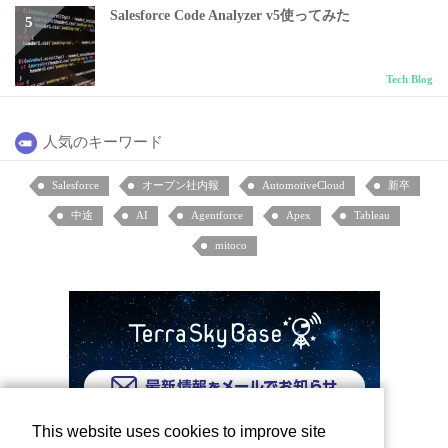
Salesforce Code Analyzer v5使ってみた
Tech Blog
人気のキーワード
Salesforce
オープン社内報
AutomotiveCloud
新卒
中途
AI
Agentforce
Apex
Tableau
mitoco
This website uses cookies to improve site