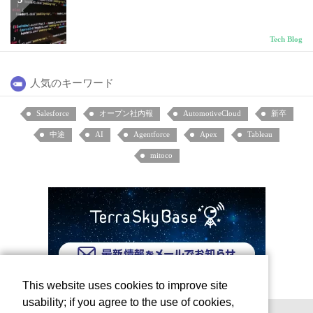
Tech Blog
人気のキーワード
Salesforce
オープン社内報
AutomotiveCloud
新卒
中途
AI
Agentforce
Apex
Tableau
mitoco
This website uses cookies to improve site
usability; if you agree to the use of cookies,