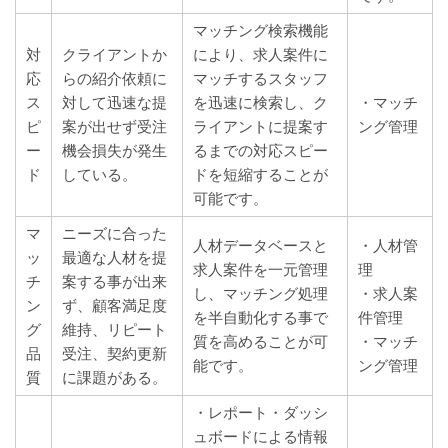
マッチング検索機能
対
クライアントか
により、求人案件に
応
らの紹介依頼に
マッチするスタッフ
ス
対して迅速な提
を迅速に検索し、ク
・マッチ
ピ
案が出せず受注
ライアントに提案す
ング管理
ー
機会損失が発生
るまでの対応スピー
ド
している。
ドを短縮することが
可能です。
マ
ニーズに合った
人材データベースと
・人材管
ッ
最適な人材を提
求人案件を一元管理
理
チ
案する事が出来
し、マッチング処理
・求人案
ン
ず、顧客満足度
を半自動化する事で
件管理
グ
維持、リピート
質を高めることが可
・マッチ
品
受注、契約更新
能です。
ング管理
質
に課題がある。
・レポート・ダッシ
ュボードによる情報