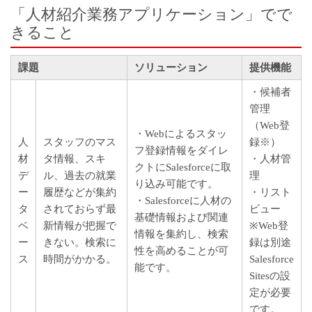
「人材紹介業務アプリケーション」でで
きること
課題
ソリューション
提供機能
・候補者
管理
（Web登
・Webによるスタッ
人
スタッフのマス
録※）
フ登録情報をダイレ
材
タ情報、スキ
・人材管
クトにSalesforceに取
デ
ル、過去の就業
理
り込み可能です。
ー
履歴などが集約
・リスト
・Salesforceに人材の
タ
されておらず最
ビュー
基礎情報および関連
ベ
新情報が把握で
※Web登
情報を集約し、検索
ー
きない。検索に
録は別途
性を高めることが可
ス
時間がかかる。
Salesforce
能です。
Sitesの設
定が必要
です。