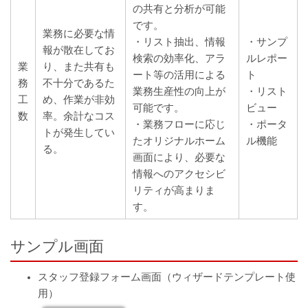
の共有と分析が可能
です。
業務に必要な情
・リスト抽出、情報
・サンプ
報が散在してお
検索の効率化、アラ
ルレポー
業
り、また共有も
ート等の活用による
ト
務
不十分であるた
業務生産性の向上が
・リスト
工
め、作業が非効
可能です。
ビュー
数
率。余計なコス
・業務フローに応じ
・ポータ
トが発生してい
たオリジナルホーム
ル機能
る。
画面により、必要な
情報へのアクセシビ
リティが高まりま
す。
サンプル画面
スタッフ登録フォーム画面（ウィザードテンプレート使
用）