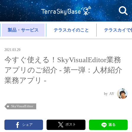
製品・サービス
テラスカイのこと
テラスカイで
2021.03.29
今すぐ使える！SkyVisualEditor業務
アプリのご紹介 - 第一弾：人材紹介
業務アプリ -
AY
SkyVisualEditor
ポスト
シェア
送る