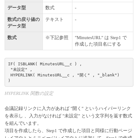
データ型
数式
-
数式の戻り値の
テキスト
-
データ型
数式
※下記参照
"MinutesURL" は Step1 で
作成した項目名にする
IF( ISBLANK( MinutesURL__c ) ,

 "未設定" ,

 HYPERLINK( MinutesURL__c , "開く" , "_blank")

)
HYPERLINK 関数の設定
会議記録リンクに入力があれば "開く" というハイパーリンク
を表示し 、入力がなければ "未設定" という文字列を返す数式
を組んでいます。
項目を作成したら、Step1 で作成した項目と同様に行動ページ