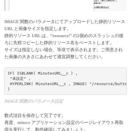
IMAGE 関数のパラメータにてアップロードした静的リソース
URL と画像サイズを指定します。
静的リソース URL は、"/resource/" の2個めのスラッシュの後
ろに先程コピーした静的リソース名をペーストします。
サイズは指定しない場合、等倍で表示されます。ご用意され
た画像の大きさにあわせて適宜調整してください。
IF( ISBLANK( MinutesURL__c ) ,

 "未設定" ,

 HYPERLINK( MinutesURL__c , IMAGE( "/resource/button
)
IMAGE 関数のパラメータ設定
数式項目を保存して完了です。
再度、mitoco アプリケーション設定のページレイアウト再取
得を実行して、動作確認してみましょう。