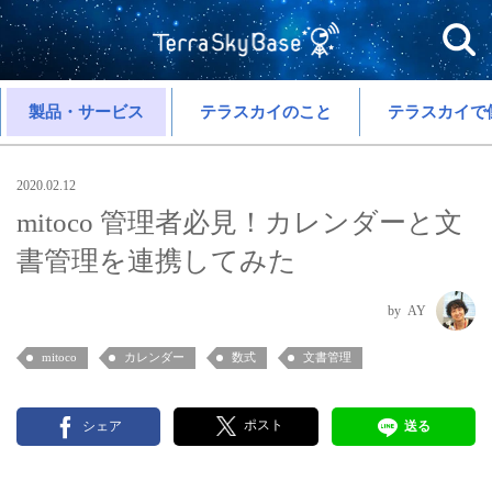
製品・サービス
テラスカイのこと
テラスカイで
2020.02.12
mitoco 管理者必見！カレンダーと文
書管理を連携してみた
AY
mitoco
カレンダー
数式
文書管理
ポスト
シェア
送る