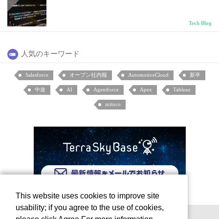
Tech Blog
人気のキーワード
Salesforce
オープン社内報
AutomotiveCloud
新卒
中途
AI
Agentforce
Apex
Tableau
mitoco
This website uses cookies to improve site
usability; if you agree to the use of cookies,