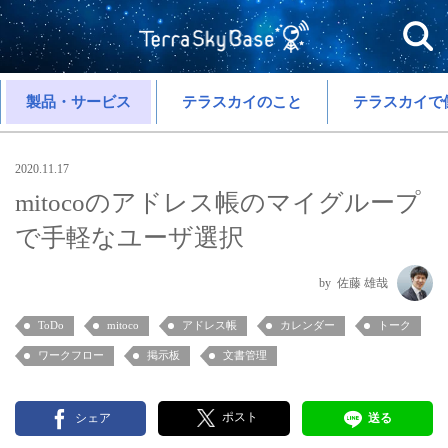
製品・サービス
テラスカイのこと
テラスカイで
2020.11.17
mitocoのアドレス帳のマイグループ
で手軽なユーザ選択
佐藤 雄哉
ToDo
mitoco
アドレス帳
カレンダー
トーク
ワークフロー
掲示板
文書管理
ポスト
シェア
送る