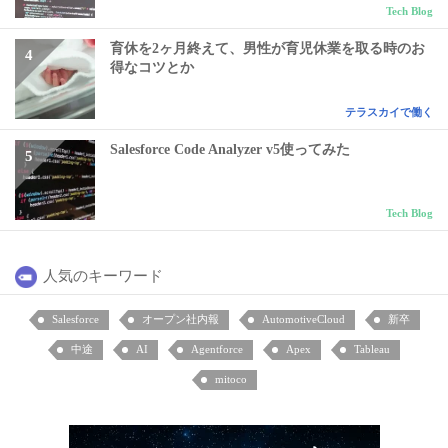
Tech Blog
育休を2ヶ月終えて、男性が育児休業を取る時のお
得なコツとか
テラスカイで働く
Salesforce Code Analyzer v5使ってみた
Tech Blog
人気のキーワード
Salesforce
オープン社内報
AutomotiveCloud
新卒
中途
AI
Agentforce
Apex
Tableau
mitoco