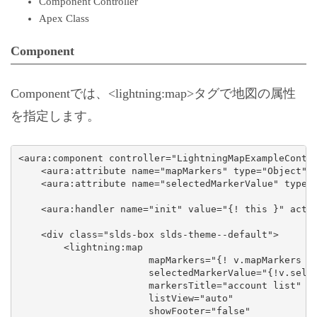
Component Controller
Apex Class
Component
Componentでは、<lightning:map>タグで地図の属性
を指定します。
<aura:component controller="LightningMapExampleContro
    <aura:attribute name="mapMarkers" type="Object"/>
    <aura:attribute name="selectedMarkerValue" type="
    <aura:handler name="init" value="{! this }" actio
    <div class="slds-box slds-theme--default">

        <lightning:map 

                       mapMarkers="{! v.mapMarkers }"
                       selectedMarkerValue="{!v.selec
                       markersTitle="account list"

                       listView="auto"

                       showFooter="false"
