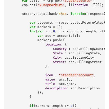
var
 action = cmp.get(
"
c.getAccounts
"
);

        cmp.set(
'
v.mapMarkers
'
, [{
location
: {}}]);

        action.setCallback(
this
, 
function
(response){

var
 accounts = response.getReturnValue();
var
 markers = [];

for
(
var
 i = 
0
; i < accounts.length; i++){
var
 acc = accounts[i];

                markers.push({

location
: {

Country
 : acc.BillingCountry,
State
 : acc.BillingState,

City
: acc.BillingCity,

Street
: acc.BillingStreet

                    },

icon
 : 
"
standard:account
"
,

value
: acc.Id,

title
: acc.Name,

description
: acc.Description

                });

            }

if
(markers.length != 
0
){
