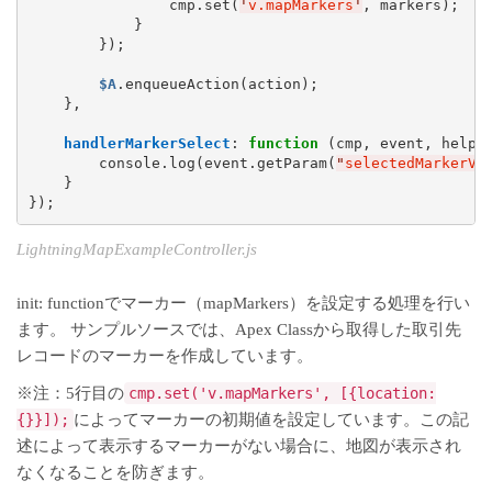
                cmp.set(
'
v.mapMarkers
'
, markers);

            }

        });

$A
.enqueueAction(action);

    },

handlerMarkerSelect
: 
function
 (cmp, event, helper
        console.log(event.getParam(
"
selectedMarkerVa
    }

});
LightningMapExampleController.js
init: functionでマーカー（mapMarkers）を設定する処理を行い
ます。 サンプルソースでは、Apex Classから取得した取引先
レコードのマーカーを作成しています。
※注：5行目の
cmp.set('v.mapMarkers', [{location:
{}}]);
によってマーカーの初期値を設定しています。この記
述によって表示するマーカーがない場合に、地図が表示され
なくなることを防ぎます。