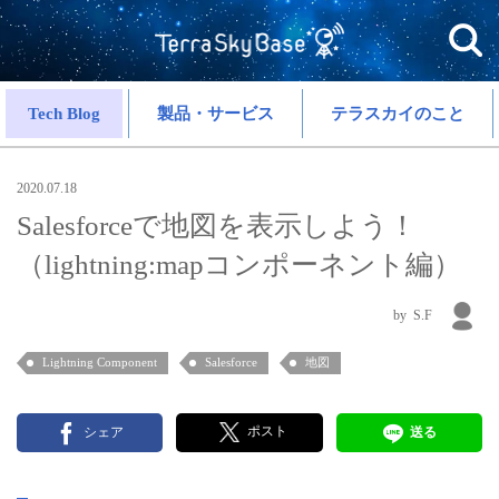
Tech Blog
製品・サービス
テラスカイのこと
2020.07.18
Salesforceで地図を表示しよう！
（lightning:mapコンポーネント編）
S.F
Lightning Component
Salesforce
地図
ポスト
シェア
送る