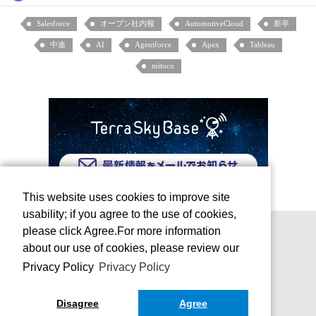
Salesforce
オープン社内報
AutomotiveCloud
新卒
中途
AI
Agentforce
Apex
Tableau
mitoco
This website uses cookies to improve site
usability; if you agree to the use of cookies,
please click Agree.For more information
about our use of cookies, please review our
Privacy Policy
Privacy Policy
Disagree
Agree
お問い合わせ
運営会社