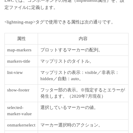
LWCでは、コンポーネントの用途（implements属性）を、設
定ファイルに定義します。
<lightning-map>タグで使用できる属性は次の通りです。
属性
内容
map-markers
プロットするマーカーの配列。
markers-title
マップリストのタイトル。
list-view
マップリストの表示：visible／非表示：
hidden／自動：auto。
show-footer
フッター部の表示。※指定するとエラーが
発生します。（2020年7月現在）
selected-
選択しているマーカーの値。
marker-value
onmarkerselect
マーカー選択時のアクション。