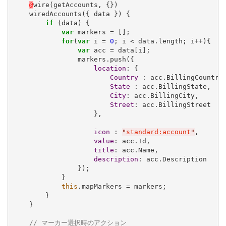
@
wire(getAccounts, {})

    wiredAccounts({ data }) {

if
 (data) {

var
 markers = [];

for
(
var
 i = 
0
; i < data.length; i++){

var
 acc = data[i];

                markers.push({

location
: {

Country
 : acc.BillingCountry,
State
 : acc.BillingState,

City
: acc.BillingCity,

Street
: acc.BillingStreet

                    },

icon
 : 
"
standard:account
"
,

value
: acc.Id,

title
: acc.Name,

description
: acc.Description

                });

            }

this
.mapMarkers = markers;

        }    

    }  

// マーカー選択時のアクション