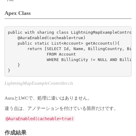
Apex Class
public with sharing class LightningMapExampleControll
    @AuraEnabled(cacheable=true)

    public static List<Account> getAccounts(){

        return [SELECT Id, Name, BillingCountry, Bill
                FROM Account 

                WHERE BillingCity != NULL AND Billing
    }

LightningMapExampleController.cls
AuraとLWCで、処理に違いはありません。
違う点は、アノテーションを付けている箇所だけです。
@AuraEnabled(cacheable=true)
作成結果