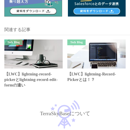
関連する記事
Tech Blog
Tech Blog
【LWC】lightning-record-
【LWC】lightning-Record-
pickerとlightning-record-edit-
Pickerとは！？
formの違い
TerraSkyBaseについて