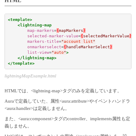
HTML
<template>
<lightning-map
map-markers
=
{
mapMarkers
}
selected-marker-value
=
{
selectedMarkerValue
}
markers-title
=
"
account list
"
onmarkerselect
=
{
handleMarkerSelect
}
list-view
=
"
auto
"
>
</lightning-map>
</template>
lightningMapExample.html
HTMLでは、<lightning-map>タグのみを定義しています。
Auraで定義していた、属性<aura:attribute>やイベントハンドラ
<aura:handler>は定義しません。
また、<aura:component>タグのcontroller、implements属性も定
義しません。