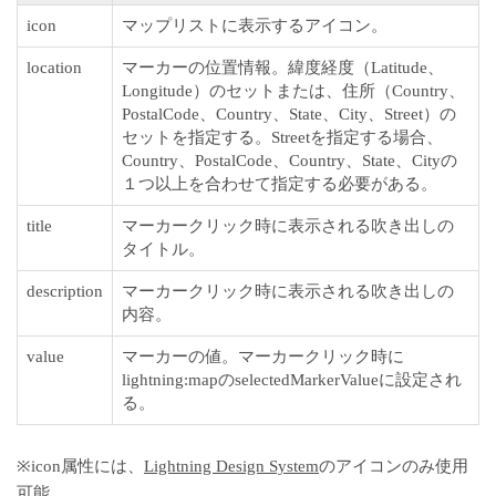
icon
マップリストに表示するアイコン。
location
マーカーの位置情報。緯度経度（Latitude、
Longitude）のセットまたは、住所（Country、
PostalCode、Country、State、City、Street）の
セットを指定する。Streetを指定する場合、
Country、PostalCode、Country、State、Cityの
１つ以上を合わせて指定する必要がある。
title
マーカークリック時に表示される吹き出しの
タイトル。
description
マーカークリック時に表示される吹き出しの
内容。
value
マーカーの値。マーカークリック時に
lightning:mapのselectedMarkerValueに設定され
る。
※icon属性には、
Lightning Design System
のアイコンのみ使用
可能