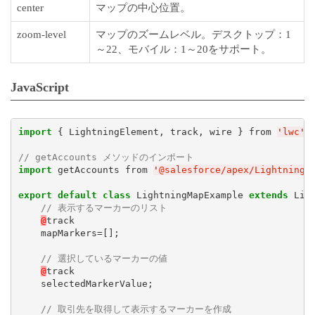
center
マップの中心位置。
zoom-level
マップのズームレベル。デスクトップ：1
～22、モバイル：1～20をサポート。
JavaScript
import
 { LightningElement, track, wire } from 
'
lwc
'
;

// getAccounts メソッドのインポート
import
 getAccounts from 
'
@salesforce/apex/LightningM
export
default
class
 LightningMapExample 
extends
 Ligh
// 表示するマーカーのリスト
@
track

    mapMarkers=[];

// 選択しているマーカーの値
@
track

    selectedMarkerValue;

// 取引先を取得して表示するマーカーを作成