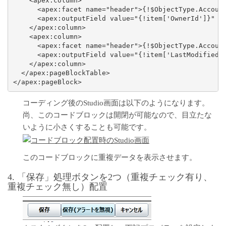
    <apex:column>

      <apex:facet name="header">{!$ObjectType.Account
      <apex:outputField value="{!item['OwnerId']}" />
    </apex:column>

    <apex:column>

      <apex:facet name="header">{!$ObjectType.Account
      <apex:outputField value="{!item['LastModifiedDa
    </apex:column>

  </apex:pageBlockTable>

</apex:pageBlock>
コーディング後のStudio画面は以下のようになります。
尚、このコードブロックは開閉が可能なので、目立たな
いように小さくすることも可能です。
このコードブロックに重複データを表示させます。
4. 「保存」処理ボタンを2つ（重複チェック有り、
重複チェック無し）配置