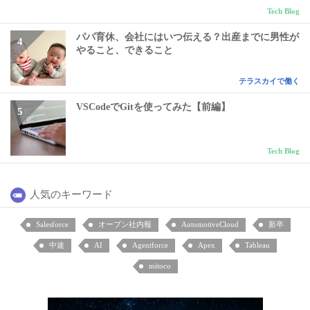
Tech Blog
パパ育休、会社にはいつ伝える？出産までに男性が
やること、できること
テラスカイで働く
VSCodeでGitを使ってみた【前編】
Tech Blog
人気のキーワード
Salesforce
オープン社内報
AutomotiveCloud
新卒
中途
AI
Agentforce
Apex
Tableau
mitoco