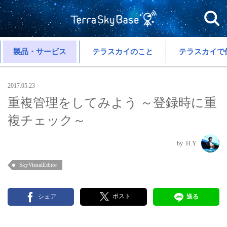
製品・サービス
テラスカイのこと
テラスカイで
2017.05.23
重複管理をしてみよう ～登録時に重
複チェック～
H.Y
SkyVisualEditor
ポスト
シェア
送る