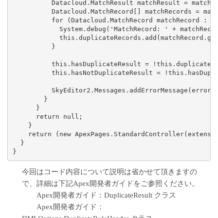
          Datacloud.MatchResult matchResult = matchRe
          Datacloud.MatchRecord[] matchRecords = matc
          for (Datacloud.MatchRecord matchRecord : ma
            System.debug('MatchRecord: ' + matchRecor
            this.duplicateRecords.add(matchRecord.get
          }

          this.hasDuplicateResult = !this.duplicateRe
          this.hasNotDuplicateResult = !this.hasDupli
          SkyEditor2.Messages.addErrorMessage(errorMs
        }

      }

      return null;

    }

    return (new ApexPages.StandardController(extensio
  }

}
今回はコード内容について説明は省かせて頂きますの
で、詳細は下記Apex開発者ガイドをご参照ください。
Apex開発者ガイド：
DuplicateResult クラス
Apex開発者ガイド：