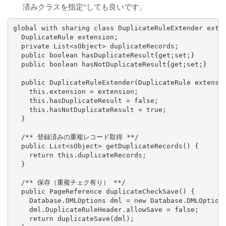
済みクラスを指定"しても良いです。
global with sharing class DuplicateRuleExtender exten
  DuplicateRule extension;

  private List<sObject> duplicateRecords;

  public boolean hasDuplicateResult{get;set;}

  public boolean hasNotDuplicateResult{get;set;}

  public DuplicateRuleExtender(DuplicateRule extensio
    this.extension = extension;

    this.hasDuplicateResult = false;

    this.hasNotDuplicateResult = true;

  }

  /** 登録済みの重複レコード取得 **/

  public List<sObject> getDuplicateRecords() {

    return this.duplicateRecords;

  }

  /** 保存（重複チェク有り） **/

  public PageReference duplicateCheckSave() {

    Database.DMLOptions dml = new Database.DMLOptions
    dml.DuplicateRuleHeader.allowSave = false;

    return duplicateSave(dml);
