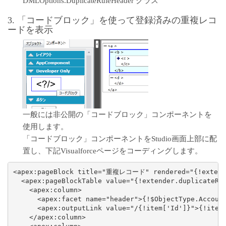
DMLOptions.DuplicateRuleHeader クラス
3. 「コードブロック」を使って登録済みの重複レコ
ードを表示
一般には非公開の「コードブロック」コンポーネントを
使用します。
「コードブロック」コンポーネントをStudio画面上部に配
置し、下記Visualforceページをコーディングします。
<apex:pageBlock title="重複レコード" rendered="{!extende
  <apex:pageBlockTable value="{!extender.duplicateRec
    <apex:column>

      <apex:facet name="header">{!$ObjectType.Account
      <apex:outputLink value="/{!item['Id']}">{!item[
    </apex:column>
