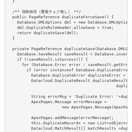
  }

  /** 強制保存（重複チェク無し） **/

  public PageReference duplicateForceSave() {

    Database.DMLOptions dml = new Database.DMLOptions
    dml.DuplicateRuleHeader.allowSave = true;

    return duplicateSave(dml);

  }

  private PageReference duplicateSave(Database.DMLOpt
    Database.SaveResult saveResult = Database.insert(
    if (!saveResult.isSuccess()) {

      for (Database.Error error : saveResult.getError
        if (error instanceof Database.DuplicateError)
          Database.DuplicateError duplicateError = (D
          Datacloud.DuplicateResult duplicateResult =
                                              duplica
          String errorMsg = 'Duplicate Error: '+dupli
          ApexPages.Message errorMessage =

                       new ApexPages.Message(ApexPage
          ApexPages.addMessage(errorMessage);

          this.duplicateRecords = new List<sObject>()
          Datacloud.MatchResult[] matchResults =dupli