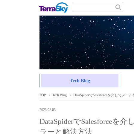
Tech Blog
TOP
Tech Blog
DataSpiderでSalesforceを
2023.02.03
DataSpiderでSalesf
ラーと解決方法