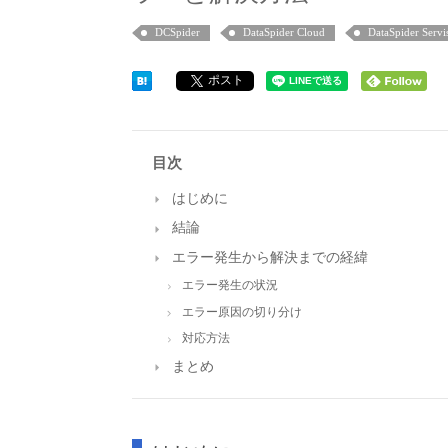
DCSpider
DataSpider Cloud
DataSpider Servi
ポスト
目次
はじめに
結論
エラー発生から解決までの経緯
エラー発生の状況
エラー原因の切り分け
対応方法
まとめ