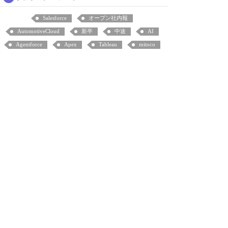
Salesforce
オープン社内報
AutomotiveCloud
新卒
中途
AI
Agentforce
Apex
Tableau
mitoco