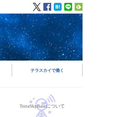
テラスカイで働く
TerraSkyBaseについて