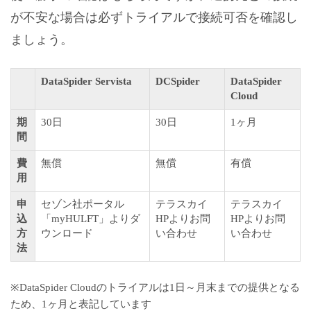
が不安な場合は必ずトライアルで接続可否を確認し
ましょう。
DataSpider Servista
DCSpider
DataSpider
Cloud
期
30日
30日
1ヶ月
間
費
無償
無償
有償
用
申
セゾン社ポータル
テラスカイ
テラスカイ
込
「myHULFT」よりダ
HPよりお問
HPよりお問
方
ウンロード
い合わせ
い合わせ
法
※DataSpider Cloudのトライアルは1日～月末までの提供となる
ため、1ヶ月と表記しています