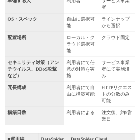
準備する人
利用者
サービス事業
者
OS・スペック
自由に選択可
ラインナップ
能
から選択
配置場所
ローカル・ク
クラウド固定
ラウド選択可
能
セキュリティ対策（アン
利用者にて任
サービス事業
チウイルス、DDoS攻撃
意の対策を実
者にて実施済
など）
施
み
冗長構成
利用者にて自
HTTPリクエス
由に構築可能
トの分散のみ
可能
構築日数
利用者による
注文後、約5営
業日
■運用編
DataSpider
DataSpider Cloud