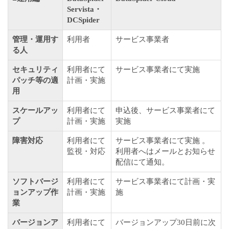
Servista・
DCSpider
管理・運用す
利用者
サービス事業者
る人
セキュリティ
利用者にて
サービス事業者にて実施
パッチ等の適
計画・実施
用
スケールアッ
利用者にて
申込後、サービス事業者にて
プ
計画・実施
実施
障害対応
利用者にて
サービス事業者にて実施 。
監視・対応
利用者へはメールとお知らせ
配信にて通知。
ソフトバージ
利用者にて
サービス事業者にて計画・実
ョンアップ作
計画・実施
施
業
バージョンア
利用者にて
バージョンアップ30日前に次