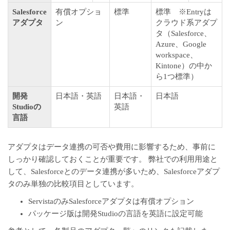
Salesforce
有償オプショ
標準
標準 ※Entryは
アダプタ
ン
クラウド系アダプ
タ（Salesforce、
Azure、Google
workspace、
Kintone）の中か
ら1つ標準）
開発
日本語・英語
日本語・
日本語
Studioの
英語
言語
アダプタはデータ連携の可否や費用に影響するため、事前に
しっかり確認しておくことが重要です。 弊社での利用用途と
して、Salesforceとのデータ連携が多いため、Salesforceアダプ
タのみ単独の比較項目としています。
ServistaのみSalesforceアダプタは有償オプション
パッケージ版は開発Studioの言語を英語に設定可能