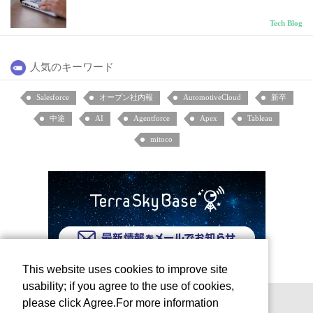
Tech Blog
人気のキーワード
Salesforce
オープン社内報
AutomotiveCloud
新卒
中途
AI
Agentforce
Apex
Tableau
mitoco
This website uses cookies to improve site
usability; if you agree to the use of cookies,
please click Agree.For more information