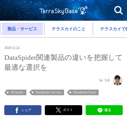
製品・サービス
テラスカイのこと
テラスカイで
2020.12.24
DataSpider関連製品の違いを把握して
最適な選択を
S,K
DCSpider
DataSpider Servista
DataSpiderCloud
ポスト
シェア
送る