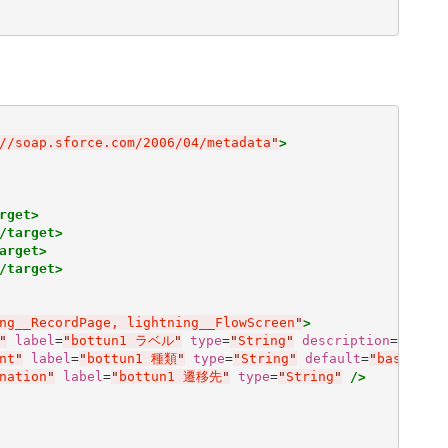
//soap.sforce.com/2006/04/metadata
"
>
rget>
/target>
arget>
/target>
ng__RecordPage, lightning__FlowScreen
"
>
"
label
=
"
bottun1 ラベル
"
type
=
"
String
"
description
=
"
画面に
nt
"
label
=
"
bottun1 種類
"
type
=
"
String
"
default
=
"
base
"
da
nation
"
label
=
"
bottun1 遷移先
"
type
=
"
String
"
/>