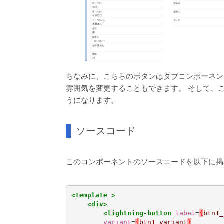
ちなみに、こちらのボタンはタブコンポーネン
雰囲気を変更することもできます。 そして、このボ
うになります。
ソースコード
このコンポーネントのソースコードを以下に掲
<template
>
<div>
<lightning-button
label
=
{
btn1_
variant
=
{
btn1_variant
}