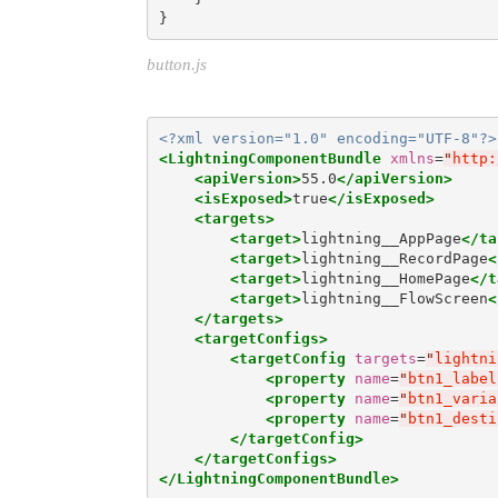
}
button.js
<?xml version="1.0" encoding="UTF-8"?>
<LightningComponentBundle
xmlns
=
"
http:
<apiVersion>
55.0
</apiVersion>
<isExposed>
true
</isExposed>
<targets>
<target>
lightning__AppPage
</ta
<target>
lightning__RecordPage
<
<target>
lightning__HomePage
</t
<target>
lightning__FlowScreen
<
</targets>
<targetConfigs>
<targetConfig
targets
=
"
lightni
<property
name
=
"
btn1_label
<property
name
=
"
btn1_varia
<property
name
=
"
btn1_desti
</targetConfig>
</targetConfigs>
</LightningComponentBundle>