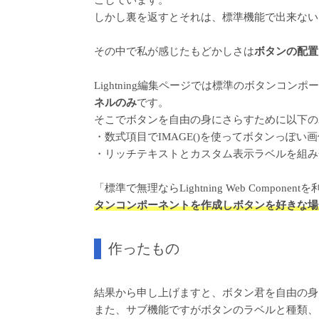
ごしています。
しかし裏を返すとそれは、標準機能で出来ない
その中で私が感じたもどかしさは
ボタンの配置
Lightning編集ページでは標準のボタンコン
ネルのみ
です。
そこでボタンを自由の身にさらすために以下の
・数式項目でIMAGE()を使ってボタンっぽい
・リッチテキストとカスタム表示ラベルを組み
「標準で無理ならLightning Web Comp
タンコンポーネントを作成しボタンを好きな場
作ったもの
結果から申し上げますと、ボタン君を自由の身
また、サブ機能ですがボタンのラベルと種類、