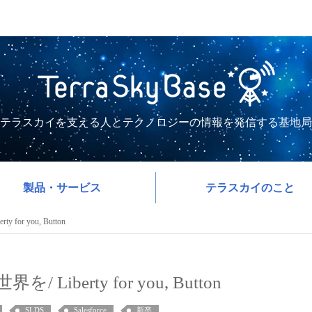
テラスカイを支える人とテクノロジーの情報を発信する基地局
製品・サービス
テラスカイのこと
r you, Button
berty for you, Button
SLDS
Salesforce
新卒