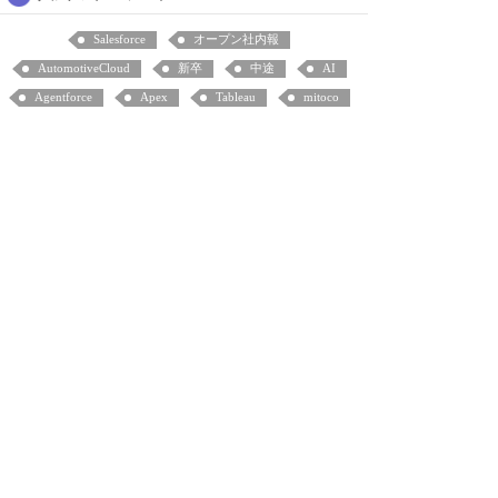
Salesforce
オープン社内報
AutomotiveCloud
新卒
中途
AI
Agentforce
Apex
Tableau
mitoco