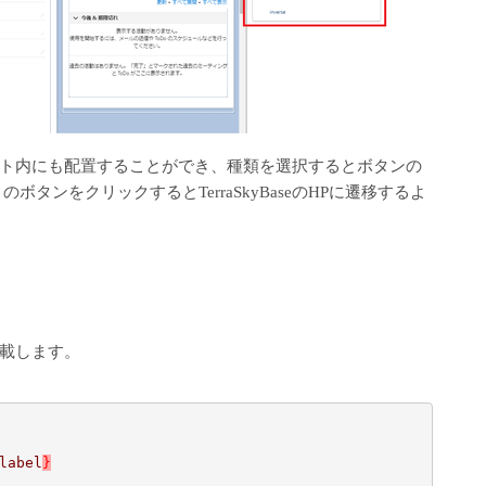
ト内にも配置することができ、種類を選択するとボタンの
タンをクリックするとTerraSkyBaseのHPに遷移するよ
載します。
label
}