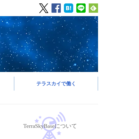
テラスカイで働く
TerraSkyBaseについて