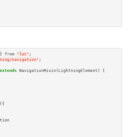
} from 
'
lwc
'
ning/navigation
'
;

extends
 NavigationMixin(LightningElement) {

{

tion
