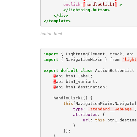
onclick
=
{
handleClick1
}
>
</lightning-button>
</div>
</template>
button.html
import
 { LightningElement, track, api 
import
 { NavigationMixin } from 
'
light
export
default
class
 ActionButtonList 
@
api btn1_label;

@
api btn1_variant;

@
api btn1_destination;

    handleClick1() {

this
[NavigationMixin.Navigate](
type
: 
'
standard__webPage
'
,

attributes
: {

url
: 
this
.btn1_destina
            }

        });

    }    
