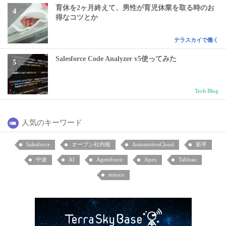
育休を2ヶ月終えて、男性が育児休業を取る時のお
得なコツとか
テラスカイで働く
Salesforce Code Analyzer v5使ってみた
Tech Blog
人気のキーワード
Salesforce
オープン社内報
AutomotiveCloud
新卒
中途
AI
Agentforce
Apex
Tableau
mitoco