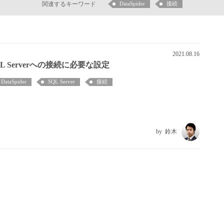
関連するキーワード
DataSpider
接続
2021.08.16
QL Serverへの接続に必要な設定
DataSpider
SQL Server
接続
鈴木