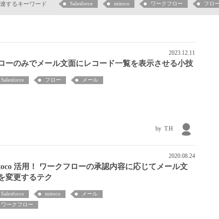
連するキーワード
Salesforce
mitoco
ワークフロー
フロ
2023.12.11
ローのみでメール文面にレコード一覧を表示させる小技
Salesforce
フロー
メール
T.H
2020.08.24
itoco 活用！ ワークフローの承認内容に応じてメール文
を変更するテク
Salesforce
mitoco
メール
ワークフロー