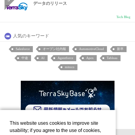
データのリリース
Tech Blog
人気のキーワード
Salesforce
オープン社内報
AutomotiveCloud
新卒
中途
AI
Agentforce
Apex
Tableau
mitoco
This website uses cookies to improve site
usability; if you agree to the use of cookies,