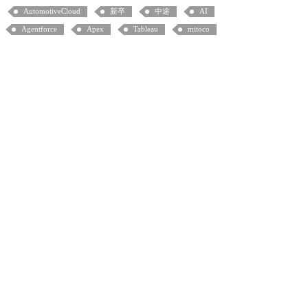
AutomotiveCloud
新卒
中途
AI
Agentforce
Apex
Tableau
mitoco