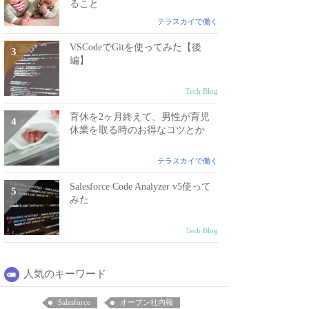
ること
テラスカイで働く
VSCodeでGitを使ってみた【後
編】
Tech Blog
育休を2ヶ月終えて、男性が育児
休業を取る時のお得なコツとか
テラスカイで働く
Salesforce Code Analyzer v5使って
みた
Tech Blog
人気のキーワード
Salesforce
オープン社内報