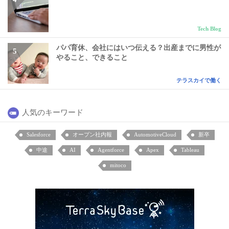
Tech Blog
パパ育休、会社にはいつ伝える？出産までに男性が
やること、できること
テラスカイで働く
人気のキーワード
Salesforce
オープン社内報
AutomotiveCloud
新卒
中途
AI
Agentforce
Apex
Tableau
mitoco