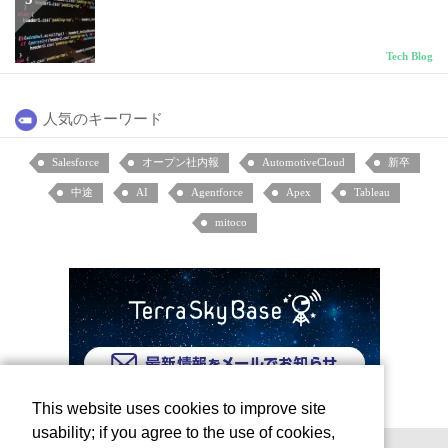
Tech Blog
人気のキーワード
Salesforce
オープン社内報
AutomotiveCloud
新卒
中途
AI
Agentforce
Apex
Tableau
mitoco
This website uses cookies to improve site
usability; if you agree to the use of cookies,