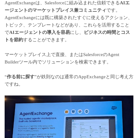
AgentExchangeは、Salesforceに組み込まれた信頼できる
AIエ
ージェントのマーケットプレイス兼コミュニティ
です。
AgentExchangeには既に構築されたすぐに使えるアクション、
トピック、テンプレートなどがあり、これらを活用すること
で
AIエージェントの導入を容易
にし、
ビジネスの時間とコス
トを節約
することができます。
マーケットプレイス上で直接、またはSalesforceのAgent
Builderツール内でソリューションを検索できます。
“
作る前に探す
”が鉄則なのは通常のAppExchangeと同じ考え方
ですね。