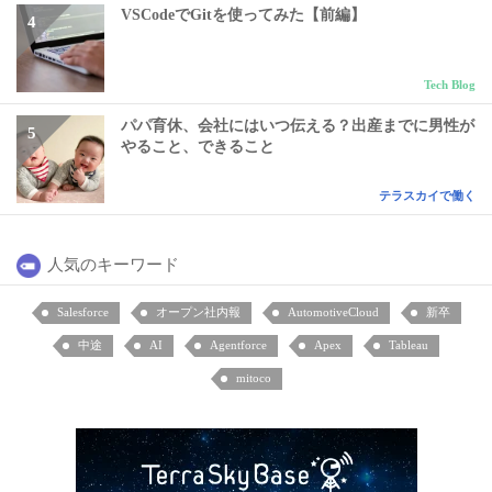
VSCodeでGitを使ってみた【前編】
Tech Blog
パパ育休、会社にはいつ伝える？出産までに男性が
やること、できること
テラスカイで働く
人気のキーワード
Salesforce
オープン社内報
AutomotiveCloud
新卒
中途
AI
Agentforce
Apex
Tableau
mitoco