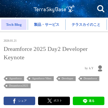
Tech Blog
製品・サービス
テラスカイのこと
2026.01.21
Dreamforce 2025 Day2 Developer
Keynote
k.Y
Agentforce
Agentforce Vibes
Developer
Dreamforce
Dreamforce2025
ポスト
シェア
送る