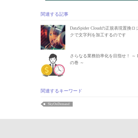
関連する記事
DataSpider Cloudの正規表現置換
クで文字列を加工するのです
さらなる業務効率化を目指せ！ ～ Ex
の巻 ～
関連するキーワード
SkyOnDemand