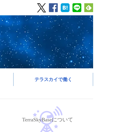
テラスカイで働く
TerraSkyBaseについて