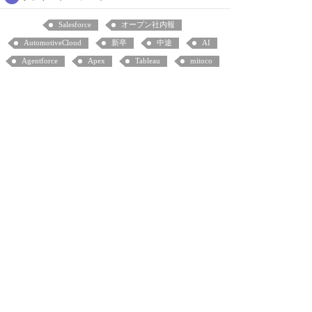
Salesforce
オープン社内報
AutomotiveCloud
新卒
中途
AI
Agentforce
Apex
Tableau
mitoco