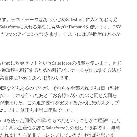
す。テストデータはあらかじめSalesforceに入れておく必
sforceに入れる処理にもSkyOnDemandを使います。CSV
はたった3つのアイコンでできます。テストには1時間半ほどかか
へ移行するために変更セットというSalesforceの機能を使います。同じ
から本番環境へ移行するための移行パッケージを作成する方法が
業自体は15分もあれば終わります。
判定などもあるのですが、それらを全部入れても1日（弊社
けに、これを作ったあと「お客様へ送ったのと同じ文面を
の要望が来ました。この追加要件を実現するために先のスクリプ
2つです。修正も本当に簡単でした。
mandを使った開発が簡単なものだということがご理解いただ
高い生産性を誇るSalesforceとの相性も抜群です。
無料
たれましたら是非チャレンジしていただければと思いま