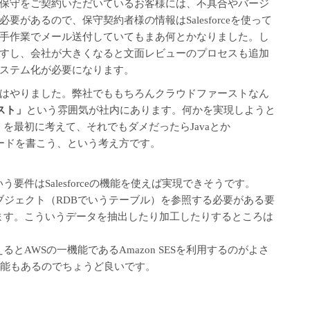
保守をご契約いただいているお客様には、不具合やバージ
があるので、保守契約者様の情報はSalesforceを使って
手作業でメール送付していてもまあ何とかなりました。し
すし、会社が大きくなると文面レビューのプロセスも追加
ステム化が必要になります。
はやりました。弊社でももちろんクラウドファーストなん
ースト」
という雰囲気が社内にあります。何かを実現しようと
か、を最初に考えて、それでもダメだったらJavaとか
）でコードを書こう、という考え方です。
う要件はSalesforceの機能を使えば実現できそうです。
オブジェクト（RDBでいうテーブル）を参照する必要がある要
にします。こういうデータを抽出したり加工したりするところは
るとAWSの一機能であるAmazon SESを利用するのがよさ
出す機能もあるのでちょうど良いです。