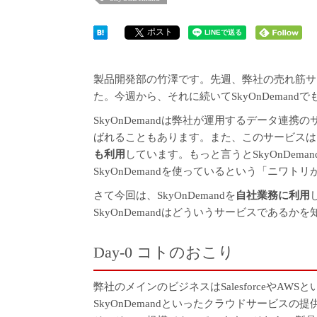
ポスト
製品開発部の竹澤です。
先週、弊社の売れ筋サ
た。今週から、それに続いてSkyOnDeman
SkyOnDemandは弊社が運用するデータ連
ばれることもあります。また、このサービスは
も利用
しています。もっと言うとSkyOnDem
SkyOnDemandを使っているという「ニワ
さて今回は、SkyOnDemandを
自社業務に利用
SkyOnDemandはどういうサービスである
Day-0 コトのおこり
弊社のメインのビジネスはSalesforceやAWSとい
SkyOnDemandといったクラウドサービス