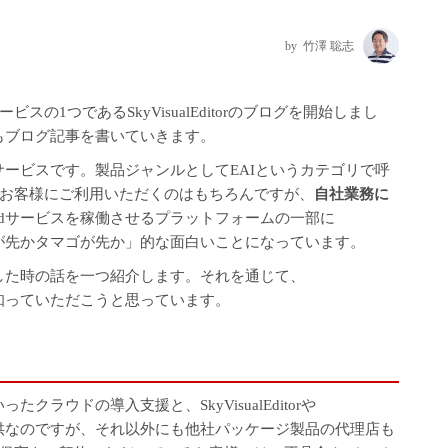
竹澤 聡志
ービスの1つである
SkyVisualEditorのブログ
を開始しまし
dでもブログ記事を書いていきます。
携のサービスです。製品ジャンルとしてEAIというカテゴリで呼
お客様にご利用いただくのはもちろんですが、
自社業務に
andサービスを稼働させるプラットフォームの一部に
トリが先かタマゴが先か」的な面白いことになっています。
した時の話を一つ紹介します。それを通じて、
かを知っていただこうと思っています。
ったクラウドの導入支援と、SkyVisualEditorや
の提供なのですが、それ以外にも他社パッケージ製品の代理店も