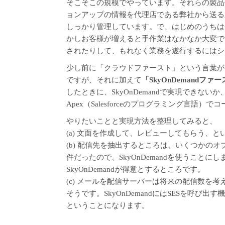
そこそこの規模でやっています。それらの製品
ョンアップの情報を代理店である弊社から送る必要
しっかり管理しています。で、はじめのうちは
かしお客様が増えると手作業はなかなか大変で
されたりして、もれなく業務を遂行するにはシ
少し前に「クラウドファースト」という言葉が
ですが、それに加えて
「SkyOnDemandファ
したときに、SkyOnDemandで実現できない
Apex（Salesforceのプログラミング言語
やりたいことと実現方法を整理してみると、
(a) 文面を作成して、レビューしてもらう、とい
(b) 配信先を抽出するところは、いくつかの
件だったので、SkyOnDemandを使うこと
SkyOnDemandが得意とするところです。
(c) メールを配信サーバーは将来の配信数を考え
そうです。SkyOnDemandにはSESを呼び
ということになります。