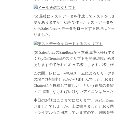
(5) 最後にテストデータを作成してテストをしま
要がありますが、CSVで作ったテストデータをSale
からSalesforceへデータをロードする処理
りました。
(6) SalesforceのSandboxから本番環境
くSkyOnDemandのスクリプトを開発環境
ありますのでそれに沿って移行します。移行作
この間、レビューやQAチームによるリリース
の場合7時間半）もかかりませんでした。おま
Chatterにも投稿して欲しい」という追加
トに追加しなければいけないアイコンはたった
本日のお話はここまでになります。SkyOnDe
けましたでしょうか。上に書きましたとおり同じく
トライアル
もご用意していますので、興味を持