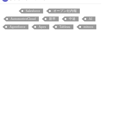
Salesforce
オープン社内報
AutomotiveCloud
新卒
中途
AI
Agentforce
Apex
Tableau
mitoco