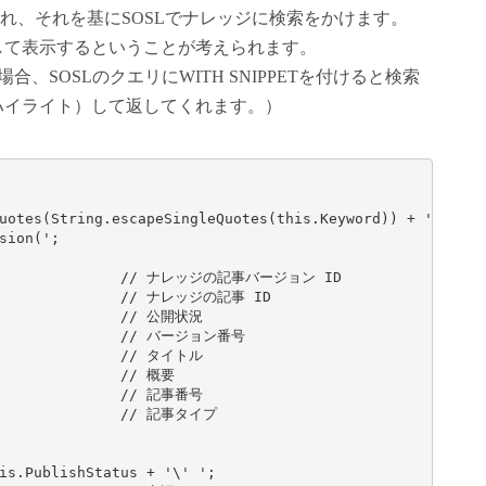
納され、それを基にSOSLでナレッジに検索をかけます。
して表示するということが考えられます。
る場合、SOSLのクエリにWITH SNIPPETを付けると検索
ハイライト）して返してくれます。）
uotes(String.escapeSingleQuotes(this.Keyword)) + '\' IN A
ion(';

                  // ナレッジの記事バージョン ID

                // ナレッジの記事 ID

               // 公開状況

                // バージョン番号

               // タイトル

              // 概要

               // 記事番号

                // 記事タイプ

his.PublishStatus + '\' ';                         // 公