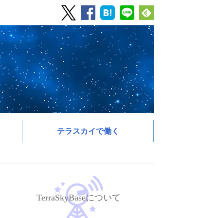
テラスカイで働く
TerraSkyBaseについて