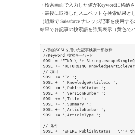
・検索画面で入力した値がKeywordに格
・最後に取得したスニペットを検索結果と
（組織で Salesforce ナレッジ記事を使用す
結果で各記事の検索語を強調表示（黄色で
//動的SOSLを用いた記事検索一部抜粋

//Keyword=検索キーワ―ド

SOSL = 'FIND \''+ String.escapeSingleQ
SOSL += 'RETURNING KnowledgeArticleVers
// 項目

SOSL += 'Id ';                    
SOSL += ',KnowledgeArticleId ';     
SOSL += ',PublishStatus ';           
SOSL += ',VersionNumber ';          
SOSL += ',Title ';                   
SOSL += ',Summary ';                  
SOSL += ',ArticleNumber ';           
SOSL += ',ArticleType ';            
// 条件

SOSL += 'WHERE PublishStatus = \''+ t