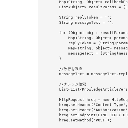
        Map<String, Object> callbackPa
        List<Object> resultParams = (L
        String replyToken = '';

        String messageText = '';

        for (Object obj : resultParams)
            Map<String, Object> params
            replyToken = (String)param
            Map<string, object> messag
            messageText = (String)mess
        }

        //改行を置換

        messageText = messageText.repl
        //ナレッジ検索

        List<List<KnowledgeArticleVers
        HttpRequest hreq = new HttpRequ
        hreq.setHeader('Content-Type',
        hreq.setHeader('Authorization'
        hreq.setEndpoint(LINE_REPLY_URI
        hreq.setMethod('POST');
