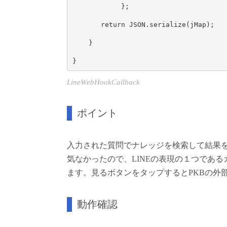
            };

       return JSON.serialize(jMap); 

    }

}
LineWebHookCallback
ポイント
入力された質問でナレッジを検索して結果
気なかったので、LINEの表現の１つであ
ます。見るボタンをタップするとPKBの外
動作確認