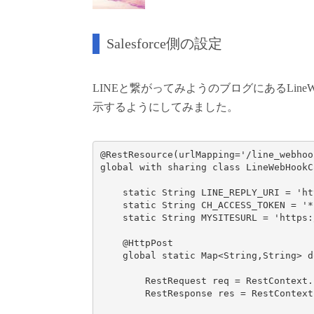
Salesforce側の設定
LINEと繋がってみようのブログにあるLineW
示するようにしてみました。
@RestResource(urlMapping='/line_webhoo
global with sharing class LineWebHookCa
    static String LINE_REPLY_URI = 'ht
    static String CH_ACCESS_TOKEN =
    static String MYSITESURL = 'http
    @HttpPost

    global static Map<String,String> do
        RestRequest req = RestContext.r
        RestResponse res = RestContext