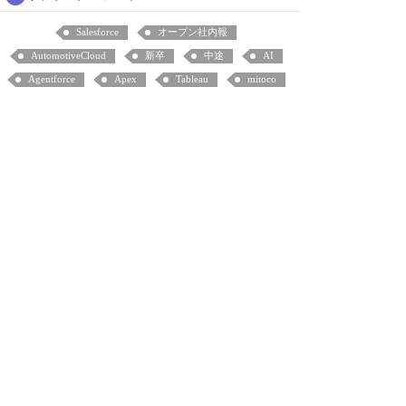
Salesforce
オープン社内報
AutomotiveCloud
新卒
中途
AI
Agentforce
Apex
Tableau
mitoco
タイプ**/';
