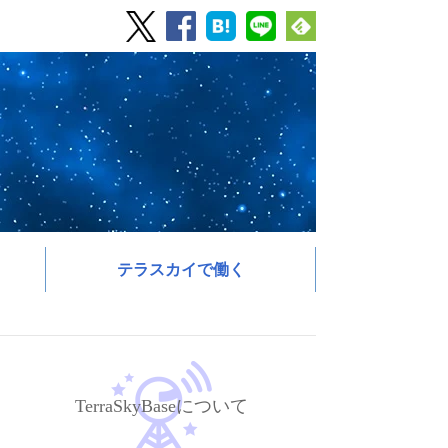
テラスカイで働く
TerraSkyBaseについて