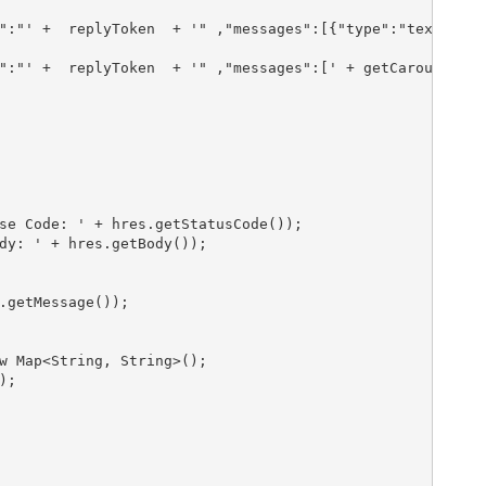
en":"' +  replyToken  + '" ,"messages":[{"type":"text
":"' +  replyToken  + '" ,"messages":[' + getCarouselTem
se Code: ' + hres.getStatusCode());

dy: ' + hres.getBody());

.getMessage());            

w Map<String, String>();

);         
