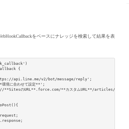
ebHookCallbackをベースにナレッジを検索して結果を表
k_callback')

llback {

tps://api.line.me/v2/bot/message/reply';

 '**環境に合わせて設定**';

s://**SitesのURL**.force.com/**カスタムURL**/articles/**記事
Post(){

equest;

.response;
