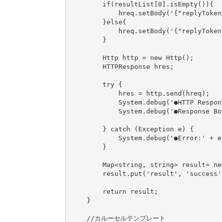
        if(resultList[0].isEmpty()){

            hreq.setBody('{"replyTok
        }else{

            hreq.setBody('{"replyToken
        }

        Http http = new Http();

        HTTPResponse hres; 

        try {

            hres = http.send(hreq);

            System.debug('●HTTP Respon
            System.debug('●Response Bo
        } catch (Exception e) {

            System.debug('●Error:' + e
        }

        Map<string, string> result= ne
        result.put('result', 'success'
        return result;

    }

    //カルーセルテンプレート
