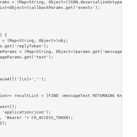
rams = (Map<String, Object>)JSON.deserializeUntyped(req.
ist<Object>)callbackParams.get('events');

 {

 = (Map<String, Object>)obj;           

s.get('replyToken');

eParams = (Map<String, Object>)params.get('message');

ageParams.get('text');            

aceAll('[\n]+','');

ion>> resultList = [FIND :messageText RETURNING Knowledg
est();

 'application/json');

, 'Bearer '+ CH_ACCESS_TOKEN);

);
