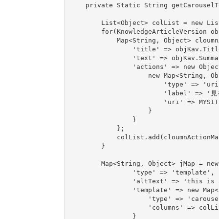
    private Static String getCarouselT
        List<Object> colList = new Lis
        for(KnowledgeArticleVersion ob
            Map<String, Object> cloumn
                'title' => objKav.Title
                'text' => objKav.Summar
                'actions' => new Object
                    new Map<String, Obj
                        'type' => 'uri'
                        'label' => '見
                        'uri' => MYSIT
                    }

                }

            };

            colList.add(cloumnActionMap
        }

        Map<String, Object> jMap = new
                'type' => 'template',

                'altText' => 'this is 
                'template' => new Map<
                    'type' => 'carousel
                    'columns' => colLis
                } 
