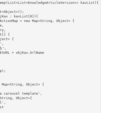
emp(List<List<KnowledgeArticleVersion>> kavList){

t<Object>();      

jKav : kavList[0]){

ActionMap = new Map<String, Object> {

,

y,

[] {

ect> {

,

る',

ESURL + objKav.UrlName

);    

 Map<String, Object> {

a carousel template',

String, Object>{

',

t
