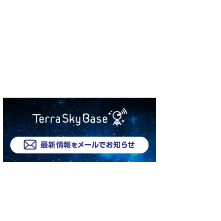
requestBody.ToString());

eArticleVersion(Id,Title,Summary,UrlName WHERE PublishSt