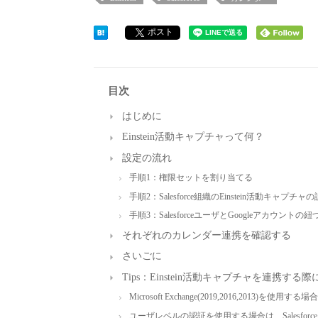
ポスト
目次
はじめに
Einstein活動キャプチャって何？
設定の流れ
手順1：権限セットを割り当てる
手順2：Salesforce組織のEinstein活動キャプチ
手順3：SalesforceユーザとGoogleアカウントの
それぞれのカレンダー連携を確認する
さいごに
Tips：Einstein活動キャプチャを連携す
Microsoft Exchange(2019,2016,2013)
ユーザレベルの認証を使用する場合は、Salesf