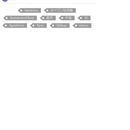
Salesforce
オープン社内報
AutomotiveCloud
新卒
中途
AI
Agentforce
Apex
Tableau
mitoco