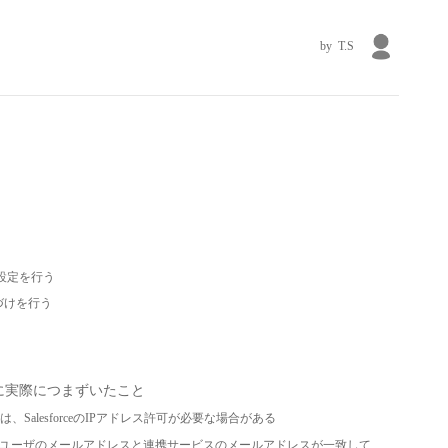
T.S
ャの設定を行う
紐づけを行う
る際に実際につまずいたこと
を使用する場合は、SalesforceのIPアドレス許可が必要な場合がある
orceユーザのメールアドレスと連携サービスのメールアドレスが一致して