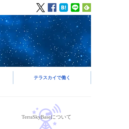
テラスカイで働く
TerraSkyBaseについて