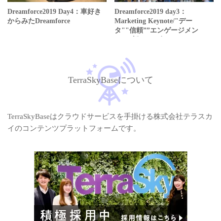
Dreamforce2019 Day4：車好き
Dreamforce2019 day3：
からみたDreamforce
Marketing Keynote/"デー
タ""信頼””エンゲージメン
ト”の新たな10年
TerraSkyBaseについて
TerraSkyBaseはクラウドサービスを手掛ける株式会社テラスカ
イのコンテンツプラットフォームです。