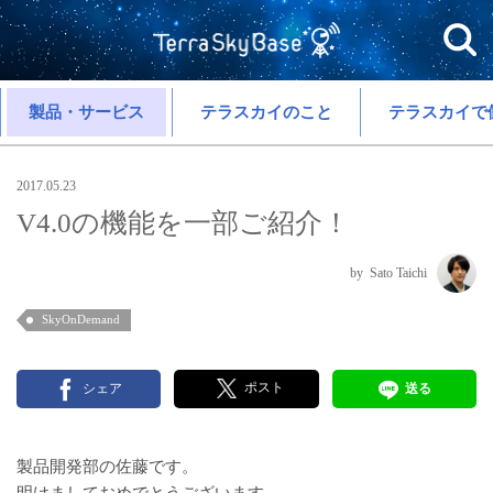
製品・サービス
テラスカイのこと
テラスカイで
2017.05.23
V4.0の機能を一部ご紹介！
Sato Taichi
SkyOnDemand
ポスト
シェア
送る
製品開発部の佐藤です。