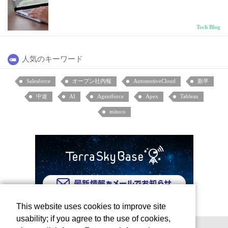
Tech Blog
人気のキーワード
Salesforce
オープン社内報
AutomotiveCloud
新卒
中途
AI
Agentforce
Apex
Tableau
mitoco
This website uses cookies to improve site
usability; if you agree to the use of cookies,