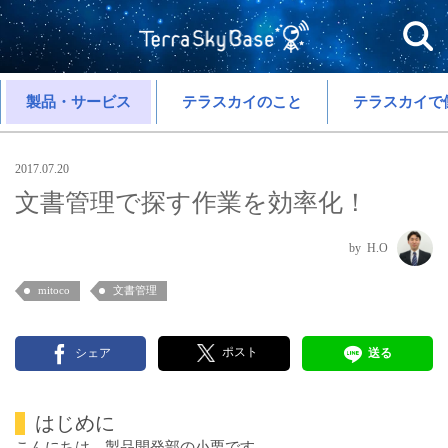
製品・サービス
テラスカイのこと
テラスカイで
2017.07.20
文書管理で探す作業を効率化！
H.O
mitoco
文書管理
ポスト
シェア
送る
はじめに
こんにちは、製品開発部の小栗です。