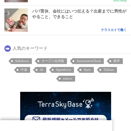
Tech Blog
パパ育休、会社にはいつ伝える？出産までに男性が
やること、できること
テラスカイで働く
人気のキーワード
Salesforce
オープン社内報
AutomotiveCloud
新卒
中途
AI
Agentforce
Apex
Tableau
mitoco