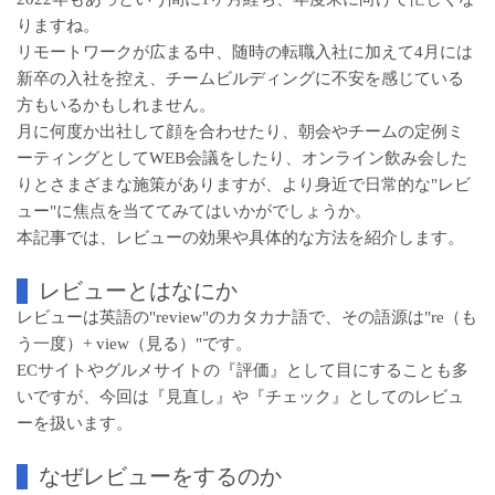
りますね。
リモートワークが広まる中、随時の転職入社に加えて4月には
新卒の入社を控え、チームビルディングに不安を感じている
方もいるかもしれません。
月に何度か出社して顔を合わせたり、朝会やチームの定例ミ
ーティングとしてWEB会議をしたり、オンライン飲み会した
りとさまざまな施策がありますが、より身近で日常的な"レビ
ュー"に焦点を当ててみてはいかがでしょうか。
本記事では、レビューの効果や具体的な方法を紹介します。
レビューとはなにか
レビューは英語の"review"のカタカナ語で、その語源は"re（も
う一度）+ view（見る）"です。
ECサイトやグルメサイトの『評価』として目にすることも多
いですが、今回は『見直し』や『チェック』としてのレビュ
ーを扱います。
なぜレビューをするのか