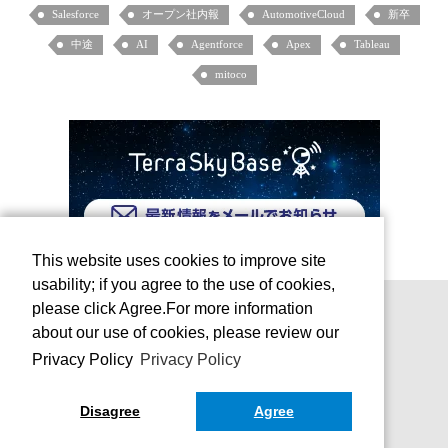
Salesforce
オープン社内報
AutomotiveCloud
新卒
中途
AI
Agentforce
Apex
Tableau
mitoco
This website uses cookies to improve site
usability; if you agree to the use of cookies,
please click Agree.For more information
about our use of cookies, please review our
Privacy Policy
Privacy Policy
Disagree
Agree
お問い合わせ
運営会社