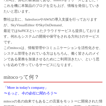
7月4日、弊社の新製品である、mitocoをリリースしました！
これを機に本製品のブログを立ち上げ、情報を発信していき
たいと思います。
弊社は主に、SalesforceやAWSの導入支援を行っております
が、
SkyVisualEditor
や
SkyOnDemand
、
最近では
SuPICE
といったクラウドサービスも提供しておりま
す。何れもシステムの開発や保守をされる方向けのサービス
です。
このmitocoは、情報管理やコミュニケーションを活性化させ、
システム管理をされている方はもちろん、働く皆さんのメイ
ンである業務を加速させるためにご利用頂きたい、という思
いを込めて作っているサービスになります。
mitocoって何？
「More in today's company」
〜もっと、今の会社に関わろう〜
mitocoの名の由来でもあるこの言葉をモットーに開発された情